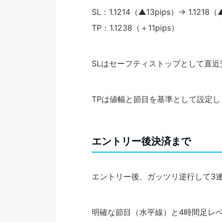
SL：1.1214（▲13pips）→ 1.1218（
TP：1.1238（＋11pips）
SLはセーフティストップとして直
TPは値幅と節目を基準として設定し
エントリー後決済まで
エントリー後、ガッツリ逆行して3
明確な節目（水平線）と4時間足レ