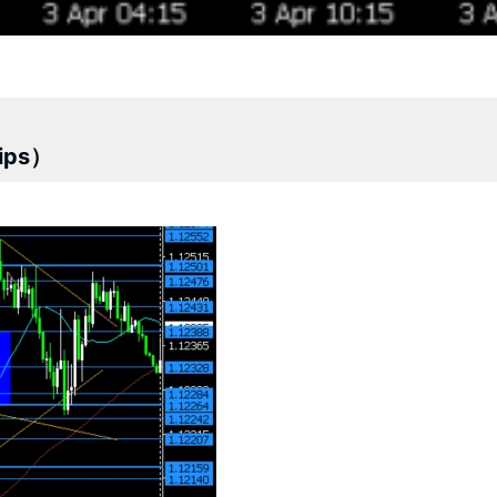
pips）