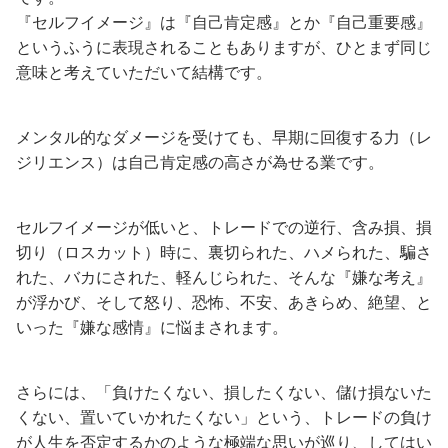
『セルフイメージ』は『自己肯定感』とか『自己重要感』
というふうに表現されることもありますが、ひとまず同じ
意味と考えていただいて結構です。
メンタル的なダメージを受けても、早期に回復する力（レ
ジリエンス）は自己肯定感の高さが為せる業です。
セルフイメージが低いと、トレードでの逆行、含み損、損
切り（ロスカット）時に、裏切られた、ハメられた、騙さ
れた、バカにされた、軽んじられた、そんな『嫌な考え』
が浮かび、そして怒り、恐怖、不安、あきらめ、絶望、と
いった『嫌な感情』に悩まされます。
さらには、「負けたくない、損したくない、儲け損ないた
くない、置いていかれたくない」という、トレードの負け
が人生を否定するかのような極端な思いが巡り、してはい