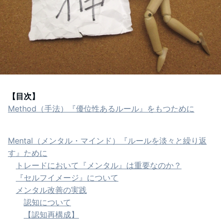
【目次】
Method（手法）『優位性あるルール』をもつために
Mental（メンタル・マインド）『ルールを淡々と繰り返
す』ために
トレードにおいて『メンタル』は重要なのか？
『セルフイメージ』について
メンタル改善の実践
認知について
【認知再構成】