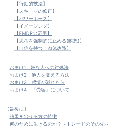
【行動的技法】
【スキーマの修正】
【パワーポーズ】
【イメージング】
【EMDRの応用】
【思考を強制的に止める(瞑想)】
【自信を持つ：肉体改造】
おまけ1：嫌な人への対処法
おまけ2：他人を変える方法
おまけ3：感情が溢れたら
おまけ4：『受容』について
【最後に】
結果を出せる方の特徴
何のために生きるのか？～トレードのその先～