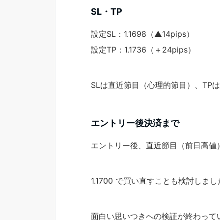
SL・TP
設定SL：1.1698（▲14pips）
設定TP：1.1736（＋24pips）
SLは直近節目（心理的節目）、TP
エントリー後決済まで
エントリー後、直近節目（前日高値）
1.1700 で買い直すことも検討し
面白い思いつきへの検証が終わって