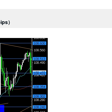
pips）