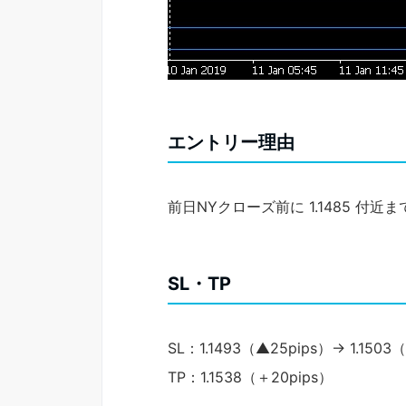
エントリー理由
前日NYクローズ前に 1.1485 
SL・TP
SL：1.1493（▲25pips）→ 1.1503
TP：1.1538（＋20pips）