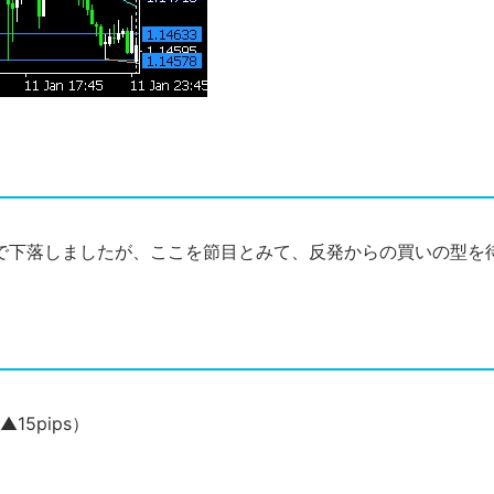
付近まで下落しましたが、ここを節目とみて、反発からの買いの型
（▲15pips）