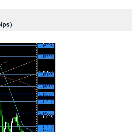
pips）