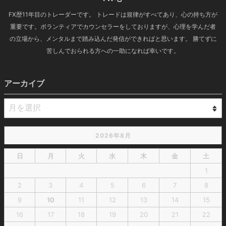
FX歴11年目のトレーダーです。 トレードは規律がすべてあり、心の持ち方が
重要です。ボランティアでカウンセラーをしておりますが、心理を学んだ者
の立場から、メンタルまで踏み込んだ発信ができればと思います。 勝てずに
苦しんでおられる方への一助になれば幸いです。
アーカイブ
2026年8月
日
月
火
水
木
金
土
1
2
3
4
5
6
7
8
9
10
11
12
13
14
15
16
17
18
19
20
21
22