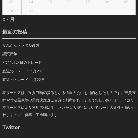
23
24
25
26
27
28
29
30
31
« 4月
最近の投稿
かんたんメンタル改善
謹賀新年
FX 11月27日のトレード
直近のトレード 11月26日
直近のトレード 11月22日
本サービスは、投資判断の参考となる情報の提供を目的としたものです。投資方
針や時期選択等の最終決定はご自身で判断されますようお願い致します。なお、
本サービスにより利用者様に生じたいかなる損害についても一切の責任を負いか
ねますので、何卒ご了承願います。
Twitter