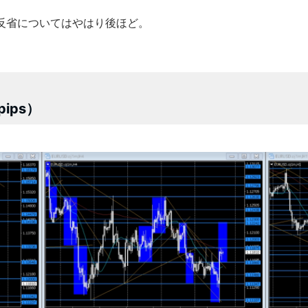
反省についてはやはり後ほど。
2pips）