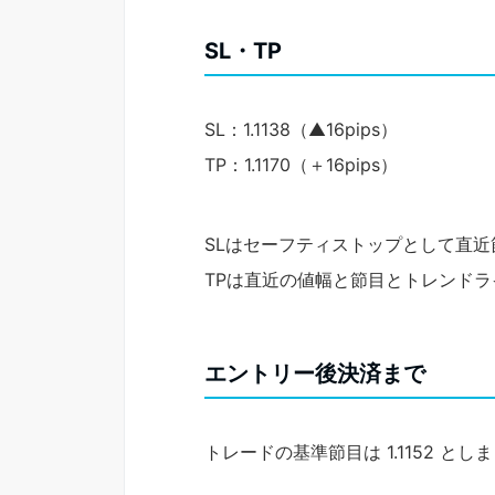
SL・TP
SL：1.1138（▲16pips）
TP：1.1170（＋16pips）
SLはセーフティストップとして直
TPは直近の値幅と節目とトレンド
エントリー後決済まで
トレードの基準節目は 1.1152 とし